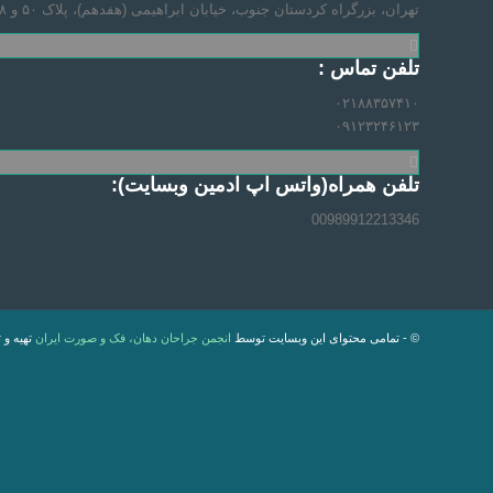
تهران، بزرگراه کردستان جنوب، خیابان ابراهیمی (هفدهم)، پلاک ۵۰ و ۴۸، واحد ۱۱ و ۱۲
تلفن تماس :
۰۲۱۸۸۳۵۷۴۱۰
۰۹۱۲۳۲۴۶۱۲۳
تلفن همراه(واتس اپ ادمین وبسایت):
00989912213346
© - تمامی محتوای این وبسایت توسط
انجمن جراحان دهان، فک و صورت ایران
تهیه و